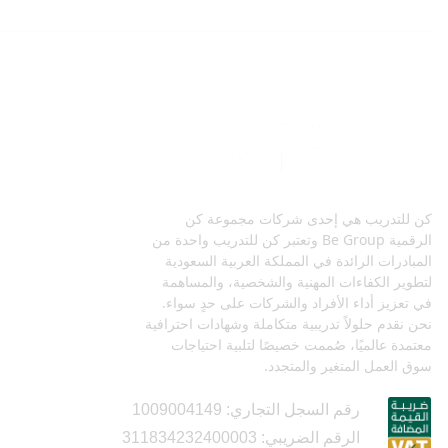
كن للتدريب هي إحدى شركات مجموعة كن
الرقمية Be Group وتعتبر كن للتدريب واحدة من
المبادرات الرائدة في المملكة العربية السعودية
لتطوير الكفاءات المهنية والشخصية، والمساهمة
في تعزيز أداء الأفراد والشركات على حدٍ سواء.
نحن نقدم حلولاً تدريبية متكاملة وشهادات احترافية
معتمدة عالميًا، صُممت خصيصًا لتلبية احتياجات
سوق العمل المتغير والمتجدد.
رقم السجل التجاري: 1009004149
الرقم الضريبي: 311834232400003