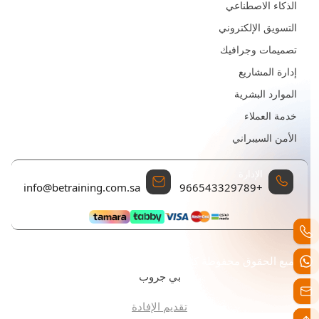
الذكاء الاصطناعي
التسويق الإلكتروني
تصميمات وجرافيك
إدارة المشاريع
الموارد البشرية
خدمة العملاء
الأمن السيبراني
الإدارة
البريد الإلكتروني للتواصل
info@betraining.com.sa
+966543329789
جميع الحقوق محفوظة كن للتدريب تم التطوير والتصميم بواسطة
بي جروب
تقديم الإفادة