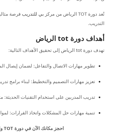
تُعد دورة TOT الرياض من مركز
بي للتدريب
فرصة مثالية
التدريب.
أهداف دورة tot الرياض
تهدف دورة tot الرياض إلى تحقيق الأهداف التالية:
تطوير مهارات الاتصال والتفاعل: لضمان إيصال ال
تعزيز مهارات التصميم والتخطيط: لبناء برامج تدريب
تدريب المدربين على استخدام التقنيات الحديثة: مثل
تنمية مهارات حل المشكلات واتخاذ القرارات: لمواجه
احجز مكانك الآن في دورة TOT واكتسب المهارات التي تفتح لك أبواب النجاح!