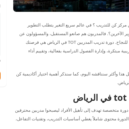
ا
ي الرياض المقدمة من مركز كن للتدريب ؟ في عالم سريع التغير يتطلب التطوير
ير الآخرين؟. فالمدربون هم صانعو المستقبل، والمسؤولون عن
تطوير مهارات القوى العاملة وتزويدهم بالمعرفة اللازمة للنجاح. دورة تدريب المدربين TOT في الرياض هي فرصتك
ية مبتكرة، وإدارة الفصول الدراسية بفعالية، وتقييم أداء
/
لدراسة؟ كل هذا وأكثر سنناقشه اليوم، كما سنذكر أهمية اختيار أكاديمية كن
يب المدربين Training of Trainers) TOT) هي دورة متخصصة تهدف إلى تأهيل الأفراد ليصبحوا مدربين محترفين
الدورة محتوى شاملاً يغطي أساسيات التدريب، وتقنيات التفاعل،