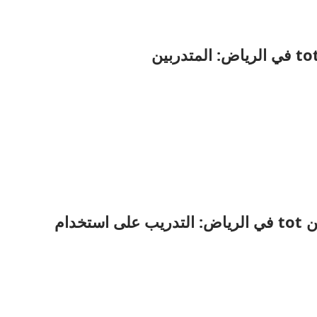
المحور الخامس لدورة تدريب المدربين tot في الرياض: التدريب على استخدام