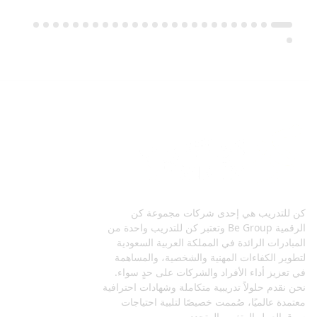
كن للتدريب هي إحدى شركات مجموعة كن
الرقمية Be Group وتعتبر كن للتدريب واحدة من
المبادرات الرائدة في المملكة العربية السعودية
لتطوير الكفاءات المهنية والشخصية، والمساهمة
في تعزيز أداء الأفراد والشركات على حدٍ سواء.
نحن نقدم حلولاً تدريبية متكاملة وشهادات احترافية
معتمدة عالميًا، صُممت خصيصًا لتلبية احتياجات
سوق العمل المتغير والمتجدد.