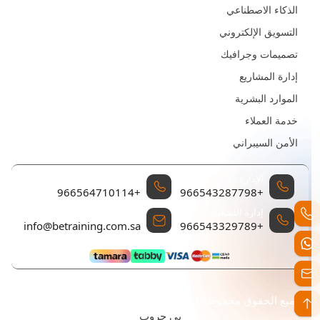
الذكاء الاصطناعي
التسويق الإلكتروني
تصميمات وجرافيك
إدارة المشاريع
الموارد البشرية
خدمة العملاء
الأمن السيبراني
الإدارة
إدارة المبيعات والتسويق
+966564710114
+966543287798
إدارة التشغيل
البريد الإلكتروني للتواصل
info@betraining.com.sa
+966543329789
جميع الحقوق محفوظة كن للتدريب تم التطوير والتصميم بواسطة
بي جروب