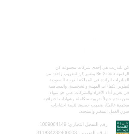
كن للتدريب هي إحدى شركات مجموعة كن
الرقمية Be Group وتعتبر كن للتدريب واحدة من
المبادرات الرائدة في المملكة العربية السعودية
لتطوير الكفاءات المهنية والشخصية، والمساهمة
في تعزيز أداء الأفراد والشركات على حدٍ سواء.
نحن نقدم حلولاً تدريبية متكاملة وشهادات احترافية
معتمدة عالميًا، صُممت خصيصًا لتلبية احتياجات
سوق العمل المتغير والمتجدد.
رقم السجل التجاري: 1009004149
الرقم الضريبي: 311834232400003