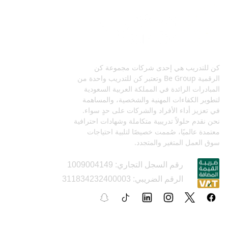
كن للتدريب هي إحدى شركات مجموعة كن
الرقمية Be Group وتعتبر كن للتدريب واحدة من
المبادرات الرائدة في المملكة العربية السعودية
لتطوير الكفاءات المهنية والشخصية، والمساهمة
في تعزيز أداء الأفراد والشركات على حدٍ سواء.
نحن نقدم حلولاً تدريبية متكاملة وشهادات احترافية
معتمدة عالميًا، صُممت خصيصًا لتلبية احتياجات
سوق العمل المتغير والمتجدد.
رقم السجل التجاري: 1009004149
الرقم الضريبي: 311834232400003
السياسات و الأدلة التعليمية