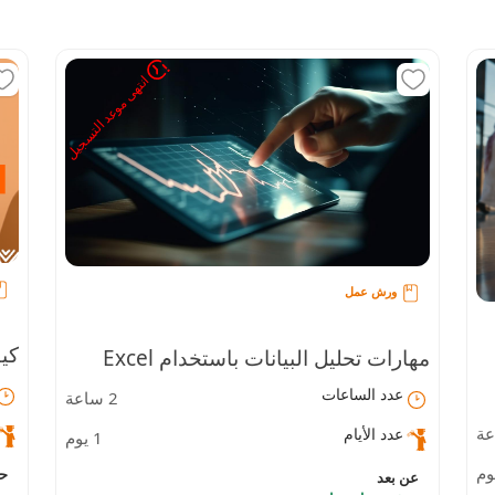
انتهى موعد التسجيل
ورش عمل
كي
مهارات تحليل البيانات باستخدام Excel
عدد الساعات
2 ساعة
من
وPower BI
عدد الأيام
1 يوم
الت
ح
عن بعد