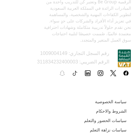
الرقمية Be Group وتعتبر كن للتدريب واحدة من
المبادرات الرائدة في المملكة العربية السعودية
لتطوير الكفاءات المهنية والشخصية، والمساهمة
في تعزيز أداء الأفراد والشركات على حدٍ سواء.
نحن نقدم حلولاً تدريبية متكاملة وشهادات احترافية
معتمدة عالميًا، صُممت خصيصًا لتلبية احتياجات
سوق العمل المتغير والمتجدد.
رقم السجل التجاري: 1009004149
الرقم الضريبي: 311834232400003
السياسات و الأدلة التعليمية
سياسة الخصوصية
الشروط والاحكام
سياسات الحضور والتعلم
سياسات نزاهة التعلم