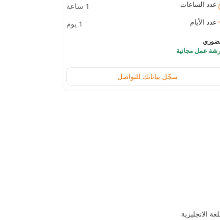
عدد الساعات
عدد الساعات
1 ساعة
صة أوتوديسك الموحدة: التخطيط،
عدد الأيام
عدد الأيام
1 يوم
صميم، التشييد، والتشغيل
ضوري
حضوري
شة عمل مجانية
ورشة عمل مجان
سجّل بياناتك للتواصل
جالات
لغة الانجليزية