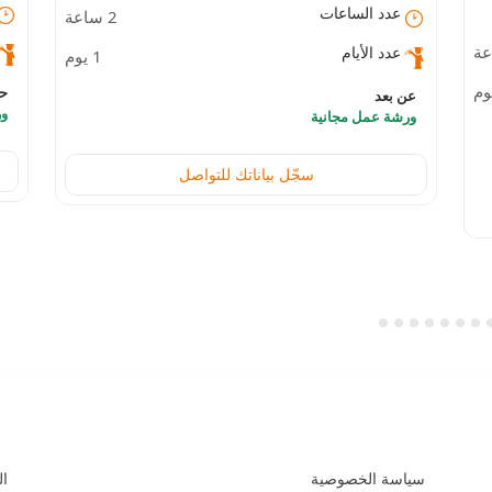
عدد الساعات
2 ساعة
من
وPower BI
عدد الأيام
1 يوم
الت
ح
عن بعد
ور
ورشة عمل مجانية
سجّل بياناتك للتواصل
السياسات و الأدلة التعليمية
الم
سياسة الخصوصية
ال