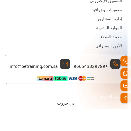
التسويق الإلكتروني
تصميمات وجرافيك
إدارة المشاريع
الموارد البشرية
خدمة العملاء
الأمن السيبراني
الإدارة
البريد الإلكتروني للتواصل
info@betraining.com.sa
+966543329789
جميع الحقوق محفوظة كن للتدريب تم التطوير والتصميم بواسطة
بي جروب
تقديم الإفادة
التحقق من الشهادة