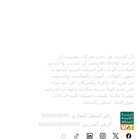
كن للتدريب هي إحدى شركات مجموعة كن
الرقمية Be Group وتعتبر كن للتدريب واحدة من
المبادرات الرائدة في المملكة العربية السعودية
لتطوير الكفاءات المهنية والشخصية، والمساهمة
في تعزيز أداء الأفراد والشركات على حدٍ سواء.
نحن نقدم حلولاً تدريبية متكاملة وشهادات احترافية
معتمدة عالميًا، صُممت خصيصًا لتلبية احتياجات
سوق العمل المتغير والمتجدد.
رقم السجل التجاري: 1009004149
الرقم الضريبي: 311834232400003