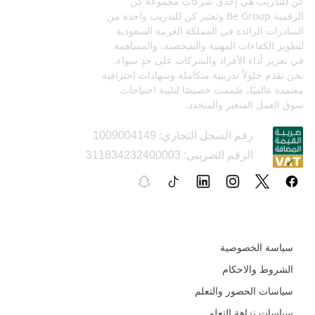
كن للتدريب هي إحدى شركات مجموعة كن
الرقمية Be Group وتعتبر كن للتدريب واحدة من
المبادرات الرائدة في المملكة العربية السعودية
لتطوير الكفاءات المهنية والشخصية، والمساهمة
في تعزيز أداء الأفراد والشركات على حدٍ سواء.
نحن نقدم حلولاً تدريبية متكاملة وشهادات احترافية
معتمدة عالميًا، صُممت خصيصًا لتلبية احتياجات
سوق العمل المتغير والمتجدد.
رقم السجل التجاري: 1009004149
الرقم الضريبي: 311834232400003
السياسات و الأدلة التعليمية
سياسة الخصوصية
الشروط والاحكام
سياسات الحضور والتعلم
سياسات نزاهة التعلم