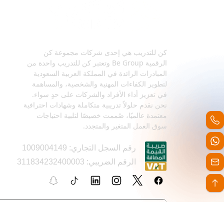
كن للتدريب هي إحدى شركات مجموعة كن
الرقمية Be Group وتعتبر كن للتدريب واحدة من
المبادرات الرائدة في المملكة العربية السعودية
لتطوير الكفاءات المهنية والشخصية، والمساهمة
في تعزيز أداء الأفراد والشركات على حدٍ سواء.
نحن نقدم حلولاً تدريبية متكاملة وشهادات احترافية
معتمدة عالميًا، صُممت خصيصًا لتلبية احتياجات
سوق العمل المتغير والمتجدد.
رقم السجل التجاري: 1009004149
الرقم الضريبي: 311834232400003
الإدارة
إدارة المبيعات وال
+966564710114
+966543287798