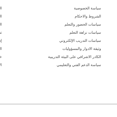
سياسة الخصوصية
ال
الشروط والاحكام
ال
سياسات الحضور والتعلم
ال
سياسات نزاهة التعلم
ت
سياسات التدريب الإلكتروني
إد
وثيقة الادوار والمسؤوليات
ال
الكادر الاشرافي على البيئة التدريبية
خد
سياسة الدعم الفني والتعليمي
ال
تسويق
إدارة التشغيل
البريد الإلكتروني للتواصل
info@betraining.com.sa
+966543329789