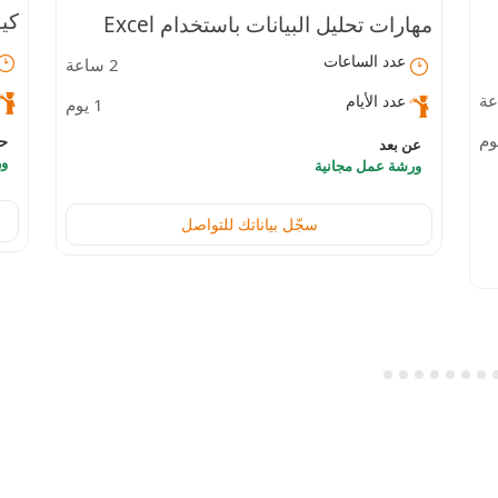
كي
مهارات تحليل البيانات باستخدام Excel
عدد الساعات
2 ساعة
من
وPower BI
عدد الأيام
1 يوم
الت
ح
عن بعد
ور
ورشة عمل مجانية
سجّل بياناتك للتواصل
السياسات و الأدلة التعليمية
الم