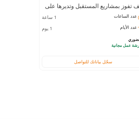
ف تفوز بمشاريع المستقبل وتديرها على
خدمة تنسيق ا
عدد الساعات
عدد الساعات
1 ساعة
صة أوتوديسك الموحدة: التخطيط،
عدد الأيام
عدد الأيام
1 يوم
صميم، التشييد، والتشغيل
ضوري
حضوري
شة عمل مجانية
ورشة عمل مجان
سجّل بياناتك للتواصل
جالات