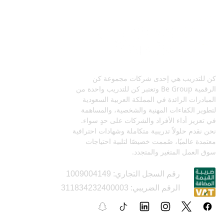
كن للتدريب هي إحدى شركات مجموعة كن
الرقمية Be Group وتعتبر كن للتدريب واحدة من
المبادرات الرائدة في المملكة العربية السعودية
لتطوير الكفاءات المهنية والشخصية، والمساهمة
في تعزيز أداء الأفراد والشركات على حدٍ سواء.
نحن نقدم حلولاً تدريبية متكاملة وشهادات احترافية
معتمدة عالميًا، صُممت خصيصًا لتلبية احتياجات
سوق العمل المتغير والمتجدد.
رقم السجل التجاري: 1009004149
الرقم الضريبي: 311834232400003