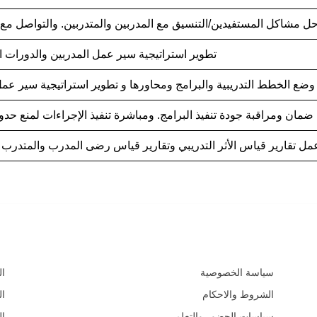
حل مشاكل المستفيدين/التنسيق مع المدربين والمتدربين. والتواصل مع
تطوير استراتيجية سير عمل المدربين والدورات ال
وضع الخطط التدريبية والبرامج ومحاورها و تطوير استراتيجية سير عمل 
 ضمان ومراقبة جودة تنفيذ البرامج. ومباشرة تنفيذ الإجراءات لمنع حد
مل تقارير قياس الأثر التدريبي وتقارير قياس رضى المدرب والمتدرب بال
السياسات و الأدلة التعليمية
الم
سياسة الخصوصية
ال
الشروط والاحكام
ال
سياسات الحضور والتعلم
ال