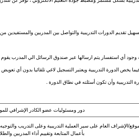
لتدريبية بشكل مستمر ومضبط جودة التعليم الالكتروني ، توفر كن للتدري
هيل تقديم الدورات التدريبية والتواصل بين المدربين والمستفيدين من ال
 استفسار يتم ارسالها عبر صندوق الرسائل الي المدرب يقوم بالرد عليه خلال مد
ا يخص الدورة التدريبية ويعتبر التسجيل لاغي تلقائيا بدون أي تعويض 
التدريبية وأن تكون أسئلته في نطاق الدورة .
دور ومسئوليات عضو الكادر الإشرافي للمو
موقع/الإشراف العام على سير العملية التدريبية وعلى التدريب والتوجيه و
بأعمال المتابعة وتقييم أداء المدربين والطل