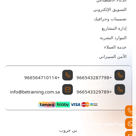
التسويق الإلكتروني
تصميمات وجرافيك
إدارة المشاريع
الموارد البشرية
خدمة العملاء
الأمن السيبراني
الإدارة
إدارة المبيعات والتسويق
+966564710114
+966543287798
إدارة التشغيل
البريد الإلكتروني للتواصل
info@betraining.com.sa
+966543329789
جميع الحقوق محفوظة كن للتدريب تم التطوير والتصميم بواسطة
بي جروب