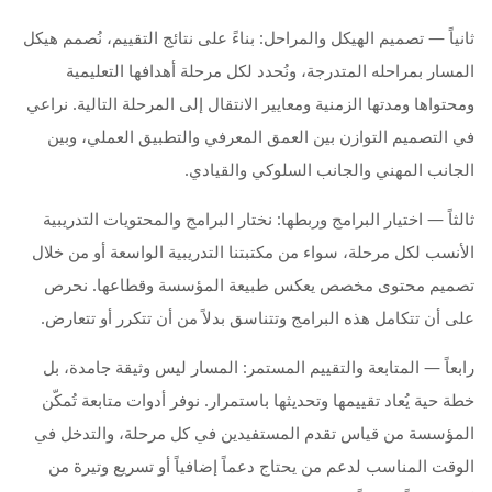
ثانياً — تصميم الهيكل والمراحل: بناءً على نتائج التقييم، نُصمم هيكل
المسار بمراحله المتدرجة، ونُحدد لكل مرحلة أهدافها التعليمية
ومحتواها ومدتها الزمنية ومعايير الانتقال إلى المرحلة التالية. نراعي
في التصميم التوازن بين العمق المعرفي والتطبيق العملي، وبين
الجانب المهني والجانب السلوكي والقيادي.
ثالثاً — اختيار البرامج وربطها: نختار البرامج والمحتويات التدريبية
الأنسب لكل مرحلة، سواء من مكتبتنا التدريبية الواسعة أو من خلال
تصميم محتوى مخصص يعكس طبيعة المؤسسة وقطاعها. نحرص
على أن تتكامل هذه البرامج وتتناسق بدلاً من أن تتكرر أو تتعارض.
رابعاً — المتابعة والتقييم المستمر: المسار ليس وثيقة جامدة، بل
خطة حية يُعاد تقييمها وتحديثها باستمرار. نوفر أدوات متابعة تُمكّن
المؤسسة من قياس تقدم المستفيدين في كل مرحلة، والتدخل في
الوقت المناسب لدعم من يحتاج دعماً إضافياً أو تسريع وتيرة من