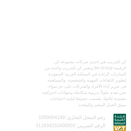
كن للتدريب هي إحدى شركات مجموعة كن
الرقمية Be Group وتعتبر كن للتدريب واحدة من
المبادرات الرائدة في المملكة العربية السعودية
لتطوير الكفاءات المهنية والشخصية، والمساهمة
في تعزيز أداء الأفراد والشركات على حدٍ سواء.
نحن نقدم حلولاً تدريبية متكاملة وشهادات احترافية
معتمدة عالميًا، صُممت خصيصًا لتلبية احتياجات
سوق العمل المتغير والمتجدد.
رقم السجل التجاري: 1009004149
الرقم الضريبي: 311834232400003