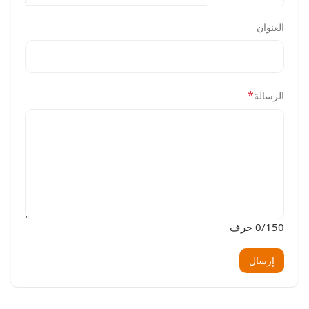
العنوان
*
الرسالة
/150 حرف
0
إرسال