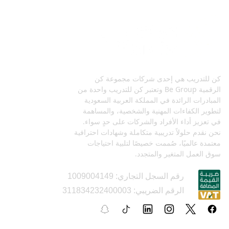
كن للتدريب هي إحدى شركات مجموعة كن
الرقمية Be Group وتعتبر كن للتدريب واحدة من
المبادرات الرائدة في المملكة العربية السعودية
لتطوير الكفاءات المهنية والشخصية، والمساهمة
في تعزيز أداء الأفراد والشركات على حدٍ سواء.
نحن نقدم حلولاً تدريبية متكاملة وشهادات احترافية
معتمدة عالميًا، صُممت خصيصًا لتلبية احتياجات
سوق العمل المتغير والمتجدد.
رقم السجل التجاري: 1009004149
الرقم الضريبي: 311834232400003