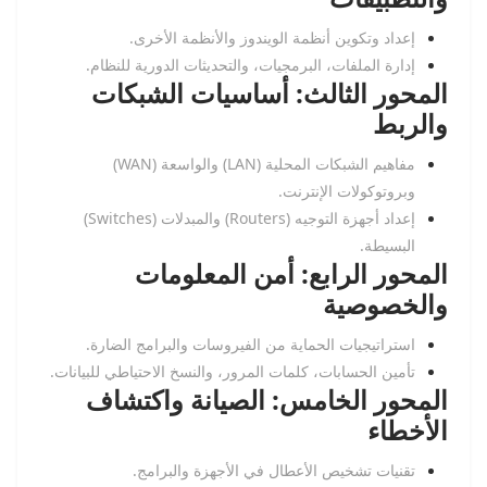
إعداد وتكوين أنظمة الويندوز والأنظمة الأخرى.
إدارة الملفات، البرمجيات، والتحديثات الدورية للنظام.
المحور الثالث: أساسيات الشبكات
والربط
مفاهيم الشبكات المحلية (LAN) والواسعة (WAN)
وبروتوكولات الإنترنت.
إعداد أجهزة التوجيه (Routers) والمبدلات (Switches)
البسيطة.
المحور الرابع: أمن المعلومات
والخصوصية
استراتيجيات الحماية من الفيروسات والبرامج الضارة.
تأمين الحسابات، كلمات المرور، والنسخ الاحتياطي للبيانات.
المحور الخامس: الصيانة واكتشاف
الأخطاء
تقنيات تشخيص الأعطال في الأجهزة والبرامج.