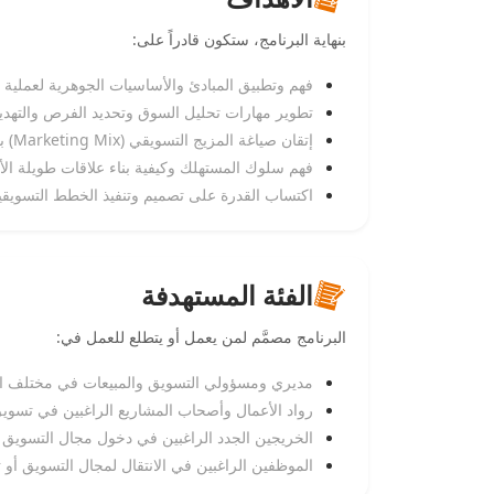
بنهاية البرنامج، ستكون قادراً على:
فهم وتطبيق المبادئ والأساسيات الجوهرية لعملية 
تطوير مهارات تحليل السوق وتحديد الفرص والتهدي
إتقان صياغة المزيج التسويقي (Marketing Mix) بفعالية لخدمة أهداف المنظمة.
فهم سلوك المستهلك وكيفية بناء علاقات طويلة الأم
اكتساب القدرة على تصميم وتنفيذ الخطط التسويقية
الفئة المستهدفة
البرنامج مصمَّم لمن يعمل أو يتطلع للعمل في:
مديري ومسؤولي التسويق والمبيعات في مختلف ا
رواد الأعمال وأصحاب المشاريع الراغبين في تسويق
الخريجين الجدد الراغبين في دخول مجال التسويق من
الموظفين الراغبين في الانتقال لمجال التسويق أو تط