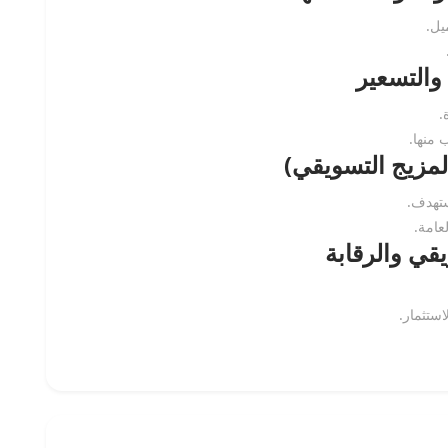
يل.
 والتسعير
.
 منها.
المزيج التسويقي)
ستهدف.
عامة.
قي والرقابة
استثمار.