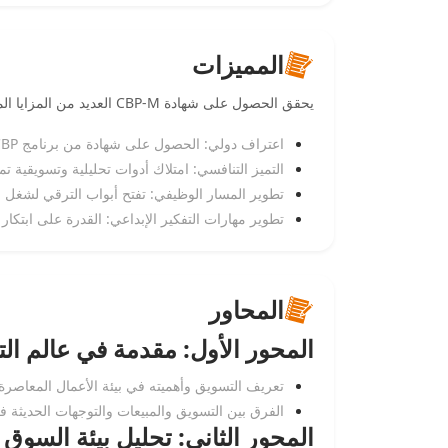
المميزات
يحقق الحصول على شهادة CBP-M العديد من المزايا المهنية والتنافسية الاستثنائية، ومن أبرزها:
اعتراف دولي: الحصول على شهادة من برنامج CBP المعتمد عالمياً في تطوير المهارات المهنية.
التميز التنافسي: امتلاك أدوات تحليلية وتسويقية
تطوير المسار الوظيفي: تفتح أبواب الترقي لشغل 
تطوير مهارات التفكير الإبداعي: القدرة على ابتكار ح
المحاور
المحور الأول: مقدمة في عالم ال
تعريف التسويق وأهميته في بيئة الأعمال المعاصرة.
الفرق بين التسويق والمبيعات والتوجهات الحديثة 
المحور الثاني: تحليل بيئة السو