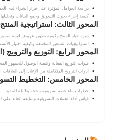
دراسة العوامل المؤثرة على قرار الشراء لدى العم
كيفية إجراء بحوث التسويق وجمع البيانات وتحليلها.
المحور الثالث: استراتيجية المنتج
دورة حياة المنتج وكيفية تطوير عروض قيمة متميزة
استراتيجيات التسعير المختلفة وكيفية اختيار الأنسب
المحور الرابع: التوزيع والترويج (
قنوات التوزيع الفعالة وكيفية الوصول للجمهور الم
أدوات الترويج المتكاملة من الإعلان إلى العلاقات ال
المحور الخامس: التخطيط التسوي
خطوات بناء خطة تسويقية ناجحة وقابلة للتنفيذ.
قياس أداء الحملات التسويقية ومتابعة العائد على ال