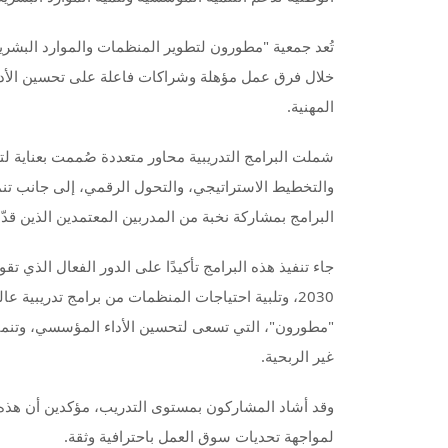
تُعد جمعية "مطورون لتطوير المنظمات والموارد البشر
خلال فرق عمل مؤهلة وشراكات فاعلة على تحسين الأدا
المهنية.
شملت البرامج التدريبية محاور متعددة صُممت بعناية لتل
والتخطيط الاستراتيجي، والتحول الرقمي، إلى جانب تنمي
البرامج بمشاركة نخبة من المدربين المعتمدين الذين قدّ
جاء تنفيذ هذه البرامج تأكيدًا على الدور الفعال الذي تق
2030، وتلبية احتياجات المنظمات من برامج تدريبية ع
"مطورون"، التي تسعى لتحسين الأداء المؤسسي، وتنمية 
غير الربحية.
وقد أشاد المشاركون بمستوى التدريب، مؤكدين أن هذ
لمواجهة تحديات سوق العمل باحترافية وثقة.