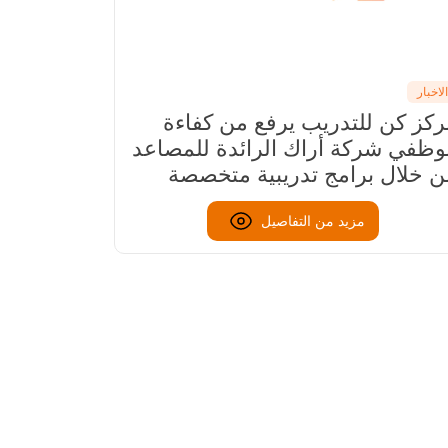
الاخبار
لاخبار
شركة "كن
كز كن للتدريب يرفع من كفاءة
"وعد" بجد
وظفي شركة أراك الرائدة للمصاعد
منطقة مك
 خلال برامج تدريبية متخصصة
مزيد من التفاصيل