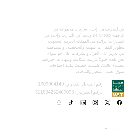
كن للتدريب هي إحدى شركات مجموعة كن
الرقمية Be Group وتعتبر كن للتدريب واحدة من
المبادرات الرائدة في المملكة العربية السعودية
لتطوير الكفاءات المهنية والشخصية، والمساهمة
في تعزيز أداء الأفراد والشركات على حدٍ سواء.
نحن نقدم حلولاً تدريبية متكاملة وشهادات احترافية
معتمدة عالميًا، صُممت خصيصًا لتلبية احتياجات
سوق العمل المتغير والمتجدد.
رقم السجل التجاري: 1009004149
الرقم الضريبي: 311834232400003
السياسات و الأدلة التعليمية