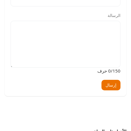
الرسالة
/150 حرف
0
إرسال