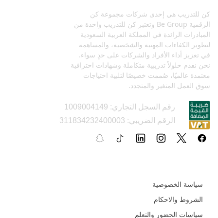
كن للتدريب هي إحدى شركات مجموعة كن
الرقمية Be Group وتعتبر كن للتدريب واحدة من
المبادرات الرائدة في المملكة العربية السعودية
لتطوير الكفاءات المهنية والشخصية، والمساهمة
في تعزيز أداء الأفراد والشركات على حدٍ سواء.
نحن نقدم حلولاً تدريبية متكاملة وشهادات احترافية
معتمدة عالميًا، صُممت خصيصًا لتلبية احتياجات
سوق العمل المتغير والمتجدد.
رقم السجل التجاري: 1009004149
الرقم الضريبي: 311834232400003
السياسات و الأدلة التعليمية
سياسة الخصوصية
الشروط والاحكام
سياسات الحضور والتعلم