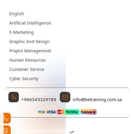
Fields
English
Artificial Intelligence
E-Marketing
Graphic And Design
Project Managemnet
Human Resources
Customer Service
Cyber Security
Management
Contact Email
+966543329789
info@betraining.com.sa
All rights reserved. Be Training تم التطوير والتصميم بواسطة
بي